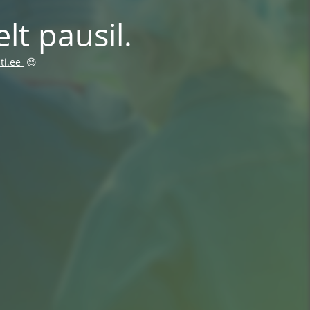
lt pausil.
ti.ee
😊