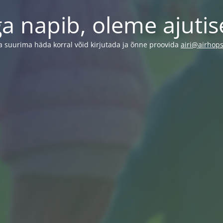
 napib, oleme ajutise
 suurima häda korral võid kirjutada ja õnne proovida
airi@airhops